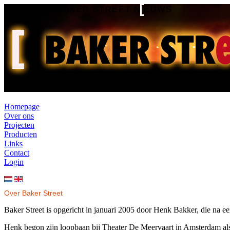
BAKER STREET NIEUWS
Homepage
Over ons
Projecten
Producten
Links
Contact
Login
Over Baker Street
Baker Street is opgericht in januari 2005 door Henk Bakker, die na een 
Henk begon zijn loopbaan bij Theater De Meervaart in Amsterdam als 